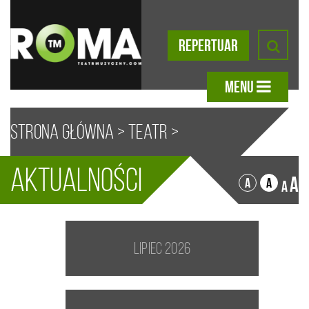
REPERTUAR
MENU
Strona główna
>
Teatr
>
Aktualności
Aktualności
A
A
A
A
lipiec 2026