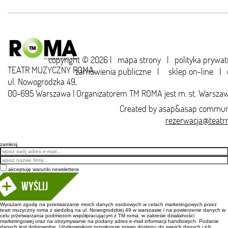
copyright © 2026 |
mapa strony
|
polityka prywat
TEATR MUZYCZNY ROMA,
zamówienia publiczne
|
sklep on-line
|
ul. Nowogrodzka 49,
00-695 Warszawa | Organizatorem TM ROMA jest m. st. Warsza
Created by
asap&asap
communi
rezerwacja@teatr
zamknij
Email
akceptuję warunki newslettera
Wyślij
Wyrażam zgodę na przetwarzanie moich danych osobowych w celach marketingowych przez
teatr muzyczny roma z siedzibą na ul. Nowogrodzkiej 49 w warszawie i na powierzenie danych w
celu przetwarzania podmiotom współpracującym z TM roma. w zakresie działalności
marketingowej oraz na otrzymywanie na podany adres e-mail informacji handlowych. Podanie
danych jest dobrowolne. Użytkownikom przysługuje prawo dostępu do swoich danych i ich