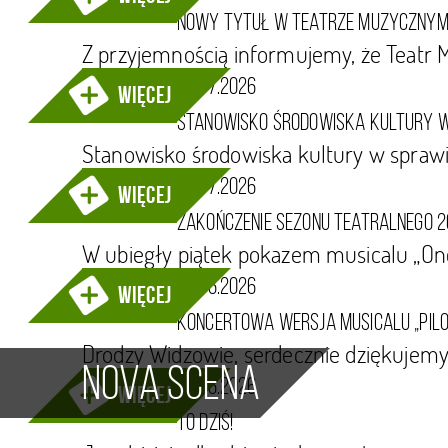
Nowy tytuł w Teatrze Muzyczny
Z przyjemnością informujemy, że Teatr
06.07.2026
więcej
Stanowisko środowiska kultury 
Stanowisko środowiska kultury w spraw
06.07.2026
więcej
Zakończenie sezonu teatralnego 
W ubiegły piątek pokazem musicalu „O
29.06.2026
więcej
Koncertowa wersja musicalu „Pilo
Drodzy Widzowie, serdecznie dziękujemy
Nova scena
26.06.2026
więcej
To dziś!