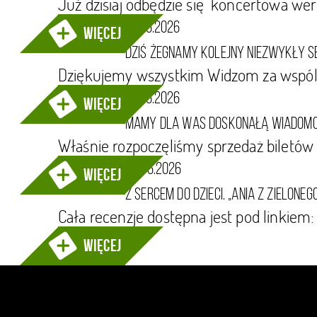
Już dzisiaj odbędzie się koncertowa wers
21.06.2026
więcej
Dziś żegnamy kolejny niezwykły se
Dziękujemy wszystkim Widzom za wspól
18.06.2026
więcej
Mamy dla Was doskonałą wiadomo
Właśnie rozpoczęliśmy sprzedaż biletów
08.06.2026
więcej
Z sercem do dzieci. „Ania z Zielo
Cała recenzje dostępna jest pod linkiem
więcej