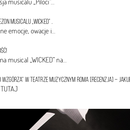
ja musicalu „Piloci”…
zon musicalu „Wicked” .
ne emocje, owacje i…
ść!
 na musical „WICKED” na…
nego Wzgórza” w Teatrze Muzycznym Roma [RECENZJA] – jak
: TUTAJ