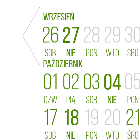
Wrzesień
26
27
28
29
3
SOB
NIE
PON
WTO
ŚRO
Październik
01
02
03
04
0
CZW
PIĄ
SOB
NIE
PON
17
18
19
20
2
SOB
NIE
PON
WTO
ŚRO