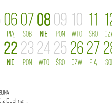
5
06
07
08
09
10
11
1
PIĄ
SOB
NIE
PON
WTO
ŚRO
CZ
1
22
23
24
25
26
27
2
NIE
PON
WTO
ŚRO
CZW
PIĄ
SO
blina
 z Dublina:…