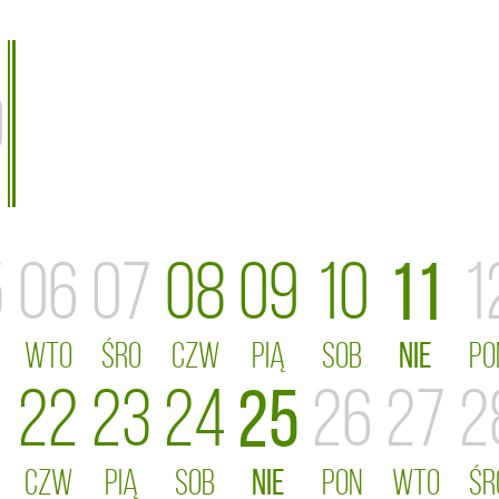
0
5
06
07
08
09
10
11
1
WTO
ŚRO
CZW
PIĄ
SOB
NIE
PO
1
22
23
24
25
26
27
2
CZW
PIĄ
SOB
NIE
PON
WTO
ŚR