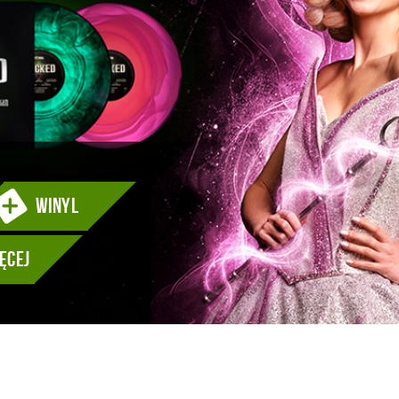
WINYL
ęcej