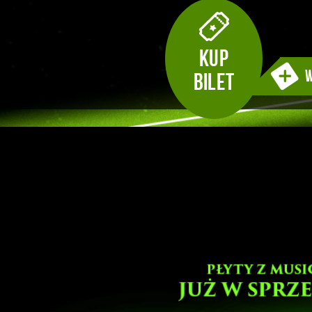
KUP
w
BILET