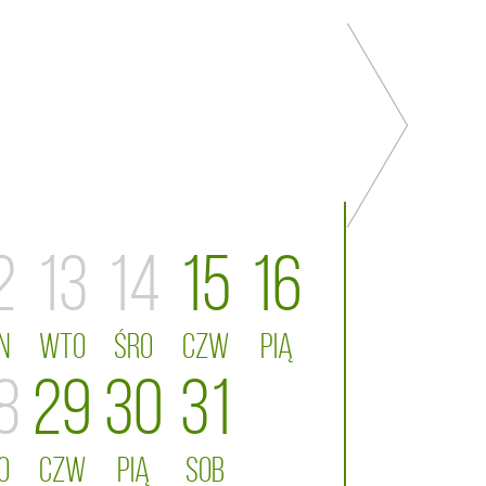
2
13
14
15
16
N
WTO
ŚRO
CZW
PIĄ
8
29
30
31
O
CZW
PIĄ
SOB