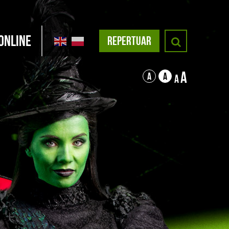
Online
REPERTUAR
A
A
A
A