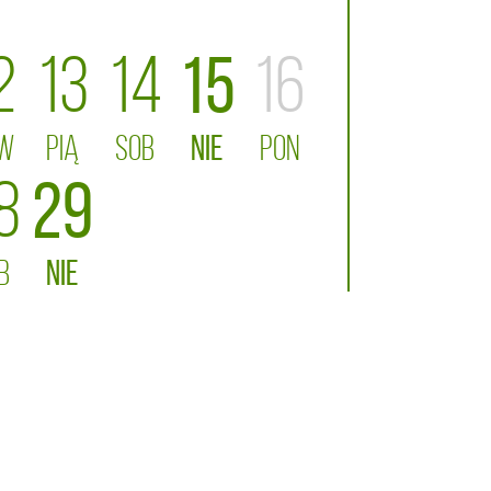
2
13
14
15
16
W
PIĄ
SOB
NIE
PON
8
29
B
NIE