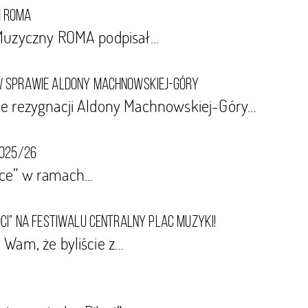
m Roma
 Muzyczny ROMA podpisał…
w sprawie Aldony Machnowskiej-Góry
ie rezygnacji Aldony Machnowskiej-Góry…
2025/26
nce” w ramach…
ci” na festiwalu Centralny Plac Muzyki!
 Wam, że byliście z…