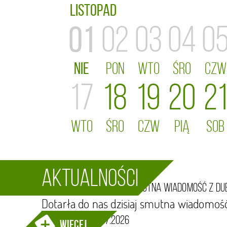
Listopad
01
02
03
04
0
NIE
PON
WTO
ŚRO
CZW
17
18
19
20
2
WTO
ŚRO
CZW
PIĄ
SOB
29.07.2026
Aktualności
Dotarła do nas dzisiaj smutna wiadomość z Du
Dotarła do nas dzisiaj smutna wiadomość
14.07.2026
więcej