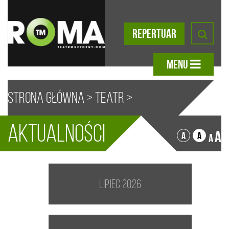
REPERTUAR
MENU
Strona główna
>
Teatr
>
Aktualności
Aktualności
A
A
A
A
lipiec 2026