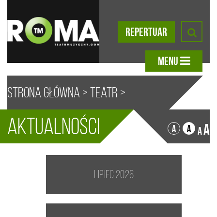
REPERTUAR
MENU
Strona główna
>
Teatr
>
Aktualności
Aktualności
A
A
A
A
lipiec 2026