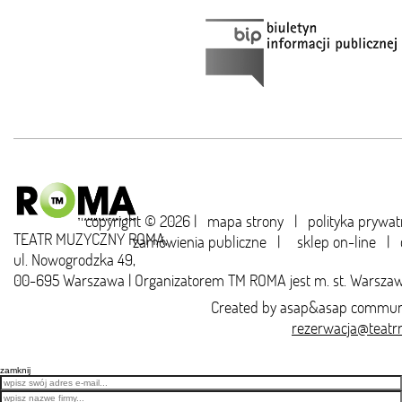
copyright © 2026 |
mapa strony
|
polityka prywat
TEATR MUZYCZNY ROMA,
zamówienia publiczne
|
sklep on-line
|
ul. Nowogrodzka 49,
00-695 Warszawa | Organizatorem TM ROMA jest m. st. Warsza
Created by
asap&asap
communi
rezerwacja@teatr
zamknij
Email