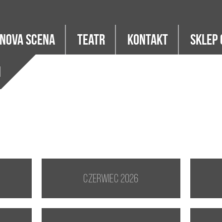
Nova Scena
Teatr
Kontakt
Sklep 
i
czerwiec 2026