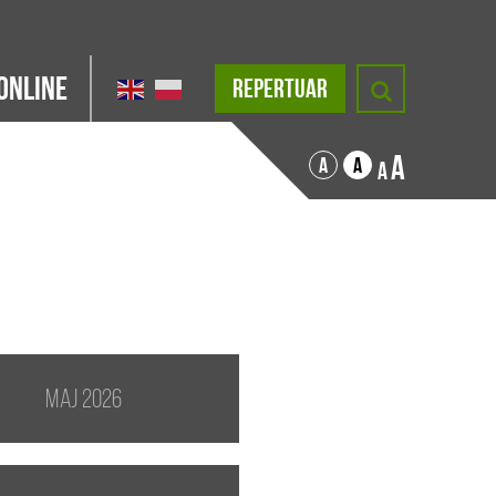
Online
REPERTUAR
A
A
A
A
maj 2026