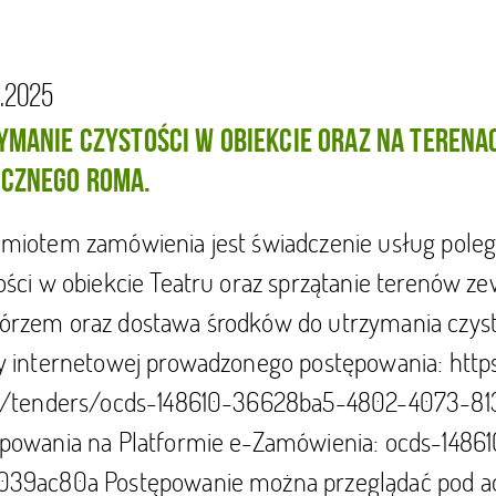
.2025
YMANIE CZYSTOŚCI W OBIEKCIE ORAZ NA TEREN
CZNEGO ROMA.
miotem zamówienia jest świadczenie usług polega
ości w obiekcie Teatru oraz sprzątanie terenów 
rzem oraz dostawa środków do utrzymania czystoś
y internetowej prowadzonego postępowania: http
t/tenders/ocds-148610-36628ba5-4802-4073-813
powania na Platformie e-Zamówienia: ocds-14
39ac80a Postępowanie można przeglądać pod ad