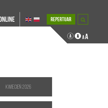
Online
REPERTUAR
A
A
A
A
kwiecień 2026