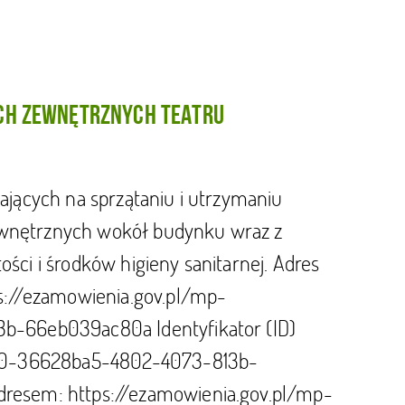
ACH ZEWNĘTRZNYCH TEATRU
jących na sprzątaniu i utrzymaniu
zewnętrznych wokół budynku wraz z
ci i środków higieny sanitarnej. Adres
s://ezamowienia.gov.pl/mp-
b-66eb039ac80a Identyfikator (ID)
8610-36628ba5-4802-4073-813b-
resem: https://ezamowienia.gov.pl/mp-