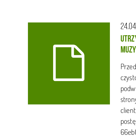
24.04
UTRZ
MUZY
Przed
czyst
podwó
stron
clien
postę
66eb0