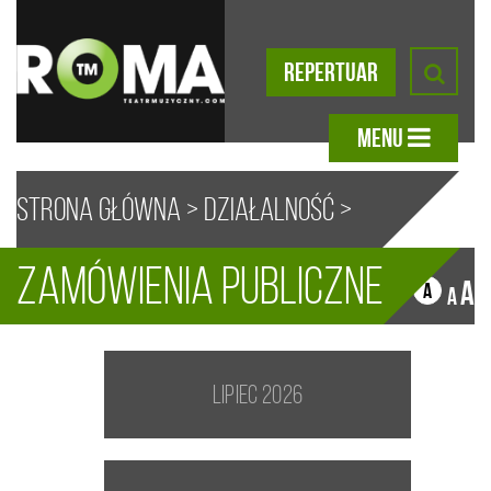
REPERTUAR
MENU
Strona główna
>
Działalność
>
Zamówienia publiczne
Zamówienia Publiczne
A
A
A
A
lipiec 2026