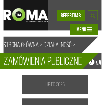
REPERTUAR
MENU
Strona główna
>
Działalność
>
Zamówienia publiczne
Zamówienia Publiczne
A
A
A
A
lipiec 2026