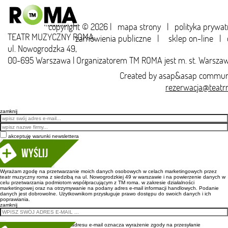
copyright © 2026 |
mapa strony
|
polityka prywat
TEATR MUZYCZNY ROMA,
zamówienia publiczne
|
sklep on-line
|
ul. Nowogrodzka 49,
00-695 Warszawa | Organizatorem TM ROMA jest m. st. Warsza
Created by
asap&asap
communi
rezerwacja@teatr
zamknij
Email
akceptuję warunki newslettera
Wyślij
Wyrażam zgodę na przetwarzanie moich danych osobowych w celach marketingowych przez
teatr muzyczny roma z siedzibą na ul. Nowogrodzkiej 49 w warszawie i na powierzenie danych w
celu przetwarzania podmiotom współpracującym z TM roma. w zakresie działalności
marketingowej oraz na otrzymywanie na podany adres e-mail informacji handlowych. Podanie
danych jest dobrowolne. Użytkownikom przysługuje prawo dostępu do swoich danych i ich
poprawiania.
zamknij
Wpisanie adresu e-mail oznacza wyrażenie zgody na przesyłanie