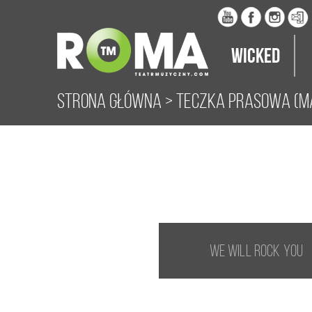
Wicked
Strona główna
>
Teczka prasowa (ma
WE WILL ROCK YOU