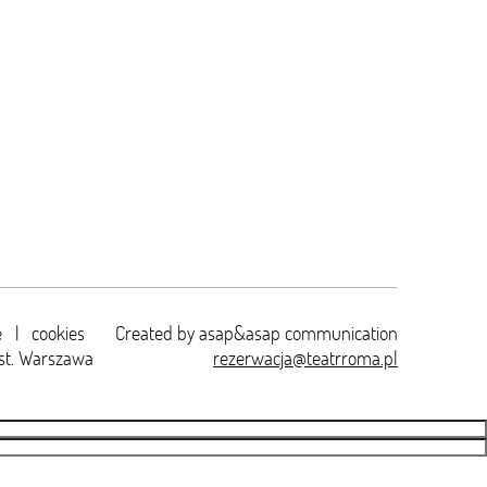
e
|
cookies
Created by
asap&asap
communication
st. Warszawa
rezerwacja@teatrroma.pl