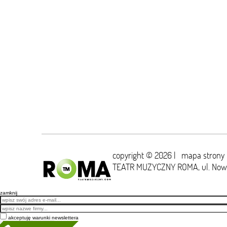
copyright © 2026 |
mapa strony
TEATR MUZYCZNY ROMA,
ul. No
zamknij
Email
akceptuję warunki newslettera