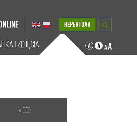
Online
REPERTUAR
fika i zdjęcia
A
A
A
A
Video