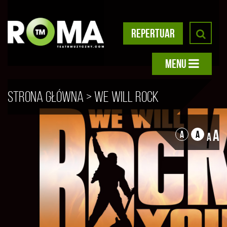
REPERTUAR
MENU
Strona główna
>
We Will Rock
You – Video
A
A
A
A