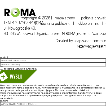
copyright © 2026 |
mapa strony
|
polityka prywat
TEATR MUZYCZNY ROMA,
zamówienia publiczne
|
sklep on-line
|
ul. Nowogrodzka 49,
00-695 Warszawa | Organizatorem TM ROMA jest m. st. Warsza
Created by
asap&asap
communi
rezerwacja@teatr
zamknij
Email
akceptuję warunki newslettera
Wyślij
Wyrażam zgodę na przetwarzanie moich danych osobowych w celach marketingowych przez
teatr muzyczny roma z siedzibą na ul. Nowogrodzkiej 49 w warszawie i na powierzenie danych w
celu przetwarzania podmiotom współpracującym z TM roma. w zakresie działalności
marketingowej oraz na otrzymywanie na podany adres e-mail informacji handlowych. Podanie
danych jest dobrowolne. Użytkownikom przysługuje prawo dostępu do swoich danych i ich
poprawiania.
zamknij