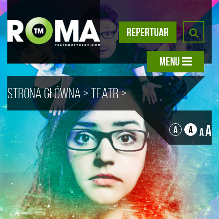
REPERTUAR
MENU
Strona główna
>
Teatr
>
Archiwum
>
Progressive –
A
A
A
A
eliminacje
> Galeria