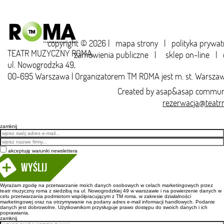
copyright © 2026 |
mapa strony
|
polityka prywat
TEATR MUZYCZNY ROMA,
zamówienia publiczne
|
sklep on-line
|
ul. Nowogrodzka 49,
00-695 Warszawa | Organizatorem TM ROMA jest m. st. Warsza
Created by
asap&asap
communi
rezerwacja@teatr
zamknij
Email
akceptuję warunki newslettera
Wyślij
Wyrażam zgodę na przetwarzanie moich danych osobowych w celach marketingowych przez
teatr muzyczny roma z siedzibą na ul. Nowogrodzkiej 49 w warszawie i na powierzenie danych w
celu przetwarzania podmiotom współpracującym z TM roma. w zakresie działalności
marketingowej oraz na otrzymywanie na podany adres e-mail informacji handlowych. Podanie
danych jest dobrowolne. Użytkownikom przysługuje prawo dostępu do swoich danych i ich
poprawiania.
zamknij