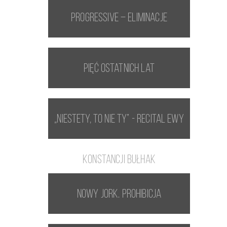
Progressive – eliminacje
Pięć ostatnich lat
„Niestety, to nie Ty” - recital Ewy
Konstancji Bułhak
Nowy Jork. Prohibicja