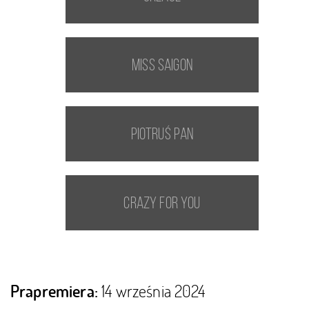
Miss Saigon
Piotruś Pan
Crazy For You
14 września 2024
Prapremiera: