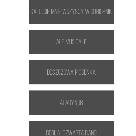
Całujcie mnie wszyscy w odbiornik
Ale Musicale
Deszczowa piosenka
Aladyn Jr
Berlin, czwarta rano