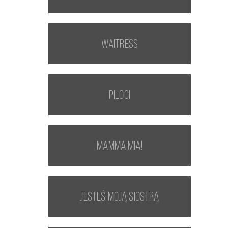
Waitress
Piloci
Mamma Mia!
Jesteś moją siostrą