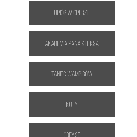
Upiór w operze
Akademia Pana Kleksa
Taniec wampirów
Koty
Grease