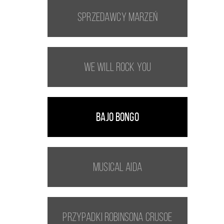
Sprzedawcy marzeń
We Will Rock You
BAJO BONGO
Musical Aida
Przypadki Robinsona Crusoe