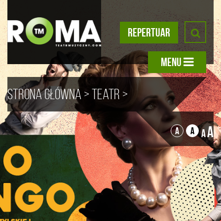
REPERTUAR
MENU
Strona główna
>
Teatr
>
Archiwum
>
BAJO BONGO
> BAJO
A
A
A
A
BONGO