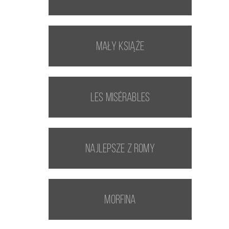
Mały Książe
Les Misérables
Najlepsze z Romy
Morfina