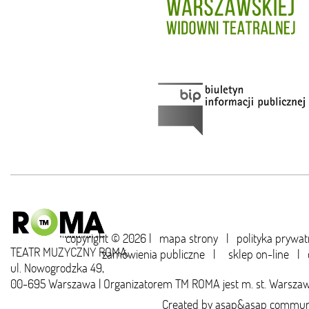
copyright © 2026 |
mapa strony
|
polityka prywat
TEATR MUZYCZNY ROMA,
zamówienia publiczne
|
sklep on-line
|
ul. Nowogrodzka 49,
00-695 Warszawa | Organizatorem TM ROMA jest m. st. Warsza
Created by
asap&asap
communi