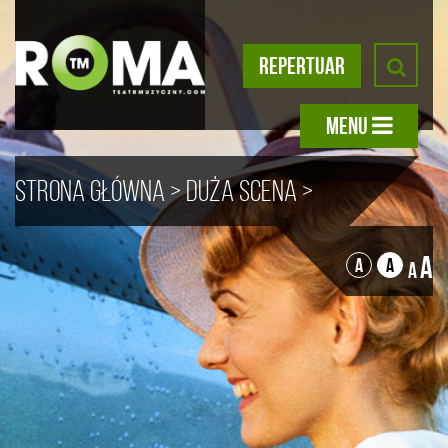
REPERTUAR
MENU
Strona główna
>
Duża scena
>
Musical
A
A
A
A