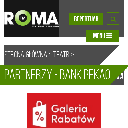
REPERTUAR
MENU
Strona główna
>
Teatr
>
Partnerzy - Bank Pekao
Partnerzy
> Bank Pekao
A
A
A
A