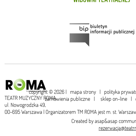
copyright © 2026 |
mapa strony
|
polityka prywat
TEATR MUZYCZNY ROMA,
zamówienia publiczne
|
sklep on-line
|
ul. Nowogrodzka 49,
00-695 Warszawa | Organizatorem TM ROMA jest m. st. Warsza
Created by
asap&asap
communi
rezerwacja@teatr