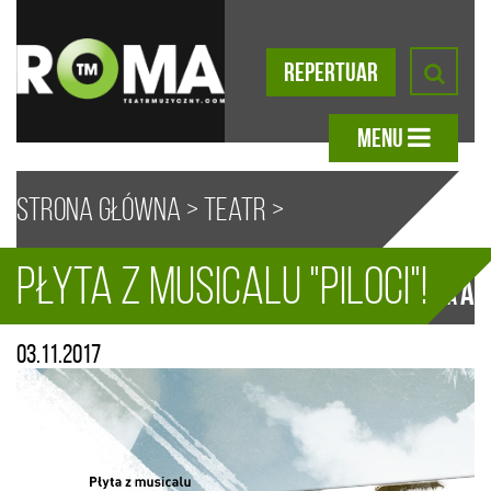
REPERTUAR
MENU
Strona główna
>
Teatr
>
Płyta z musicalu "Piloci"!
Aktualności
> Płyta z musicalu
A
A
A
A
03.11.2017
„Piloci”!