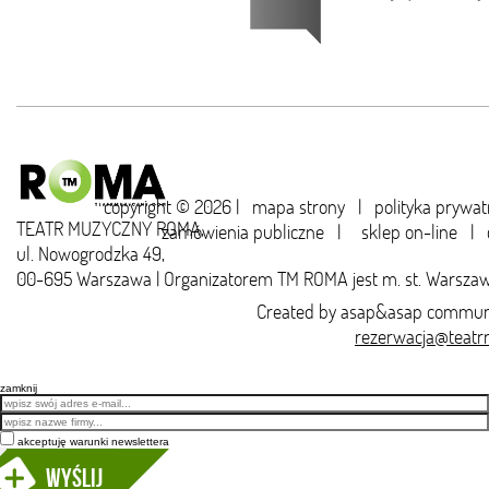
copyright © 2026 |
mapa strony
|
polityka prywat
TEATR MUZYCZNY ROMA,
zamówienia publiczne
|
sklep on-line
|
ul. Nowogrodzka 49,
00-695 Warszawa | Organizatorem TM ROMA jest m. st. Warsza
Created by
asap&asap
communi
rezerwacja@teatr
zamknij
Email
akceptuję warunki newslettera
Wyślij