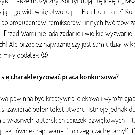
zyk – także muzyczny. Kontynuując tę ideę, ogła
ającego widownię utworu pt. „Pan Hurricane”. Ko
t do producentów, remikserów i innych twórców 
 Przed Wami nie lada zadanie i wielkie wyzwanie
! Ale przecież najważniejszy jest sam udział w k
ch
ko miły dodatek 😉
się charakteryzować praca konkursowa?
a powinna być kreatywna, ciekawa i wyróżniająca
si zawierać pełen tekst utworu. Istnieje jednak 
ia własnych, autorskich ścieżek dźwiękowych – t
j, jak również rapowanej (do czego zachęcamy!).