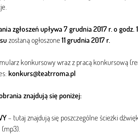
je.
nia zgłoszeń upływa 7 grudnia 2017 r. o godz. 1
zostaną ogłoszone
rsu
11 grudnia 2017 r.
mularz konkursowy wraz z pracą konkursową (r
es:
konkurs@teatrroma.pl
obrania znajdują się poniżej:
– tutaj znajdują się poszczególne ścieżki dźwi
WY
 (mp3).