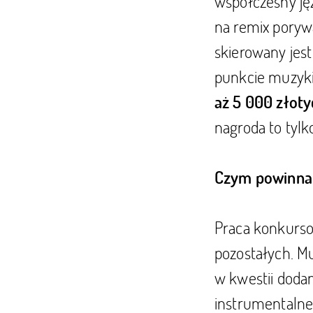
współczesny ję
na remix poryw
skierowany jes
punkcie muzyki.
aż 5 000 złoty
nagroda to tyl
Czym powinna 
Praca konkursow
pozostałych. Mu
w kwestii dodan
instrumentalne