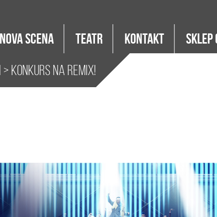
Nova Scena
Teatr
Kontakt
Sklep 
i
> Konkurs na REMIX!