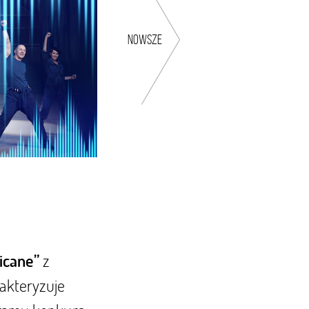
nowsze
z
icane”
rakteryzuje