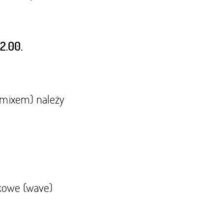
2.00.
emixem) należy
ękowe (wave)