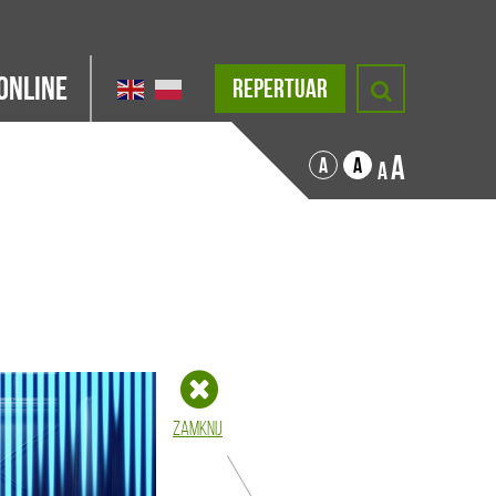
Online
REPERTUAR
A
A
A
A
Zamknij