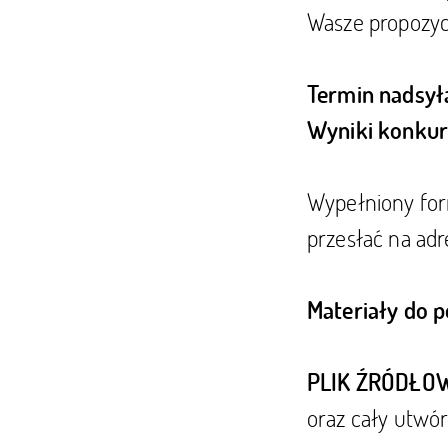
Wasze propozyc
Termin nadsyła
Wyniki konku
Wypełniony for
przesłać na adr
Materiały do p
PLIK ŹRÓDŁO
oraz cały utwór