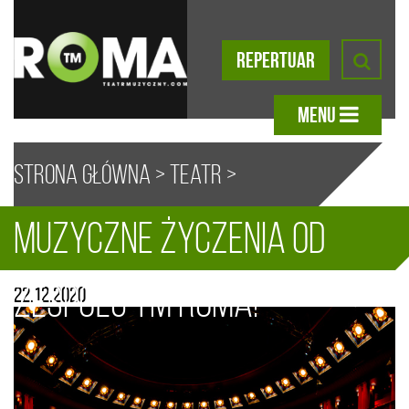
REPERTUAR
MENU
Strona główna
>
Teatr
>
Muzyczne życzenia od
Aktualności
> Muzyczne życzenia
A
A
A
A
Zespołu TM ROMA!
22.12.2020
od Zespołu TM ROMA!