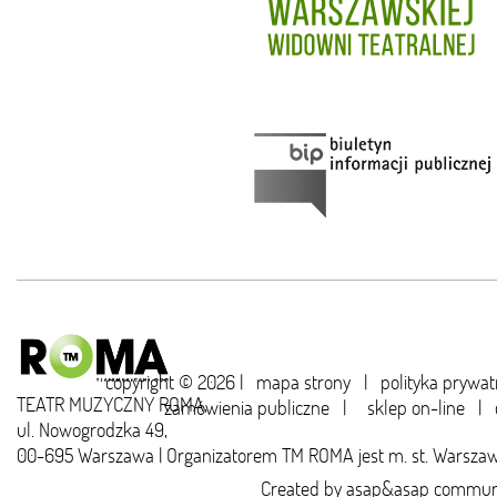
copyright © 2026 |
mapa strony
|
polityka prywat
TEATR MUZYCZNY ROMA,
zamówienia publiczne
|
sklep on-line
|
ul. Nowogrodzka 49,
00-695 Warszawa | Organizatorem TM ROMA jest m. st. Warsza
Created by
asap&asap
communi