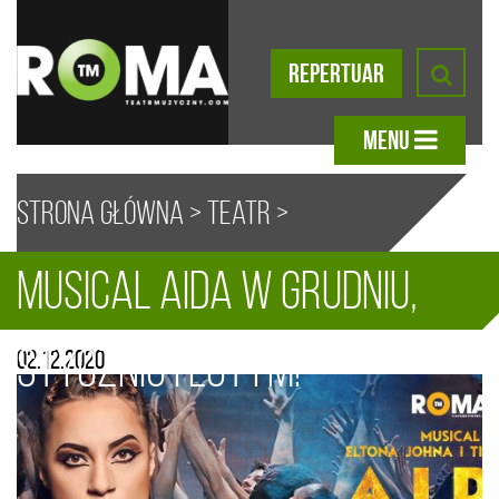
REPERTUAR
MENU
Strona główna
>
Teatr
>
Musical Aida w grudniu,
Aktualności
> Musical Aida w
A
A
A
A
styczniu i lutym!
02.12.2020
grudniu, styczniu i lutym!