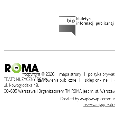
copyright © 2026 |
mapa strony
|
polityka prywat
TEATR MUZYCZNY ROMA,
zamówienia publiczne
|
sklep on-line
|
ul. Nowogrodzka 49,
00-695 Warszawa | Organizatorem TM ROMA jest m. st. Warsza
Created by
asap&asap
communi
rezerwacja@teatr