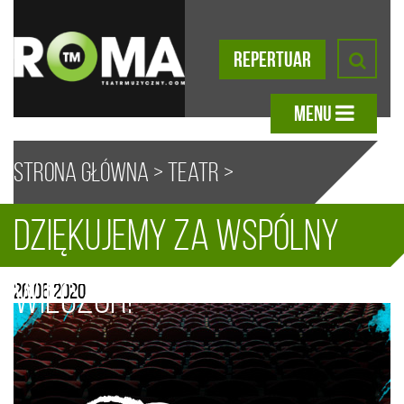
REPERTUAR
MENU
Strona główna
>
Teatr
>
Dziękujemy za wspólny
Aktualności
> Dziękujemy za
A
A
A
A
wieczór!
26.06.2020
wspólny wieczór!