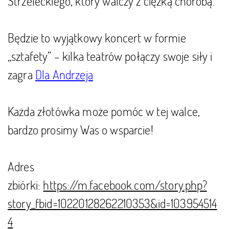
Strzeleckiego, który walczy z ciężką chorobą.
Będzie to wyjątkowy koncert w formie
„sztafety” – kilka teatrów połączy swoje siły i
zagra
Dla Andrzeja
Każda złotówka może pomóc w tej walce,
bardzo prosimy Was o wsparcie!
Adres
zbiórki:
https://m.facebook.com/story.php?
story_fbid=10220128262210353&id=103954514
4