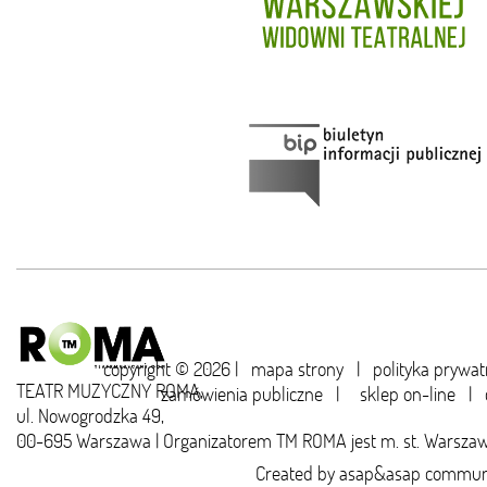
copyright © 2026 |
mapa strony
|
polityka prywat
TEATR MUZYCZNY ROMA,
zamówienia publiczne
|
sklep on-line
|
ul. Nowogrodzka 49,
00-695 Warszawa | Organizatorem TM ROMA jest m. st. Warsza
Created by
asap&asap
communi