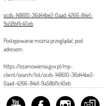
ocds-148610-36d44be2-0aad-4266-84e1-
9a58bf1c40eb
Postępowanie można przeglądać pod
adresem:
https://ezamowienia.gov.pl/mp-
client/search/list/ocds-148610-36d44be2-
0aad-4266-84e1-9a58bf1c40eb