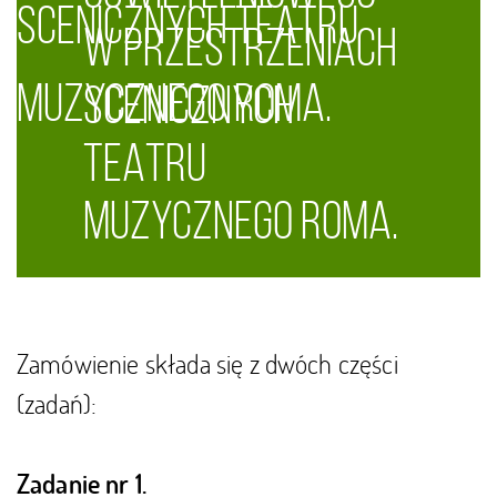
SCENICZNYCH TEATRU
PRZESTRZENIACH SCENICZNYCH
W PRZESTRZENIACH
MUZYCZNEGO ROMA.
SCENICZNYCH
TEATRU MUZYCZNEGO ROMA.
TEATRU
MUZYCZNEGO ROMA.
Zamówienie składa się z dwóch części
(zadań):
Zadanie nr 1.