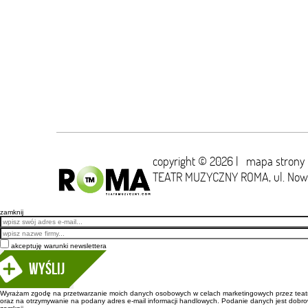
copyright © 2026 |
mapa strony
TEATR MUZYCZNY ROMA,
ul. No
zamknij
Email
akceptuję warunki newslettera
Wyślij
Wyrażam zgodę na przetwarzanie moich danych osobowych w celach marketingowych przez teatr m
oraz na otrzymywanie na podany adres e-mail informacji handlowych. Podanie danych jest dobro