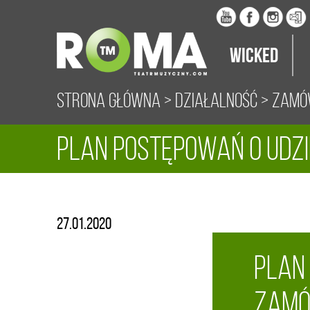
Wicked
Strona główna
>
Działalność
>
Zamów
Plan postępowań o udzi
w roku 2020.
27.01.2020
Plan
zamó