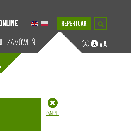
Online
REPERTUAR
nie zamówień
A
A
A
A
.
Zamknij