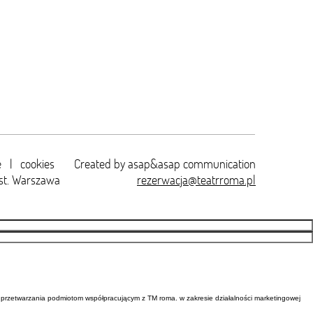
e
|
cookies
Created by
asap&asap
communication
st. Warszawa
rezerwacja@teatrroma.pl
przetwarzania podmiotom współpracującym z TM roma. w zakresie działalności marketingowej