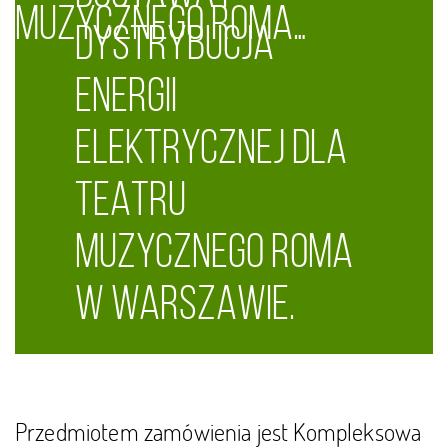
MUZYCZNEGO ROMA…
DLA TEATRU MUZYCZNEGO ROMA W
DYSTRYBUCJA
ENERGII
WARSZAWIE.
ELEKTRYCZNEJ DLA
TEATRU
MUZYCZNEGO ROMA
W WARSZAWIE.
Przedmiotem zamówienia jest Kompleksowa