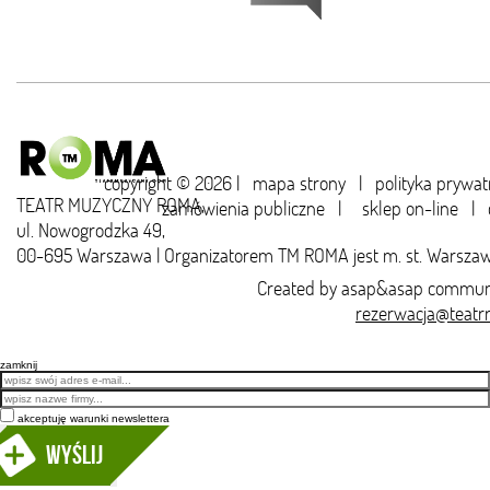
copyright © 2026 |
mapa strony
|
polityka prywat
TEATR MUZYCZNY ROMA,
zamówienia publiczne
|
sklep on-line
|
ul. Nowogrodzka 49,
00-695 Warszawa | Organizatorem TM ROMA jest m. st. Warsza
Created by
asap&asap
communi
rezerwacja@teatr
zamknij
Email
akceptuję warunki newslettera
Wyślij