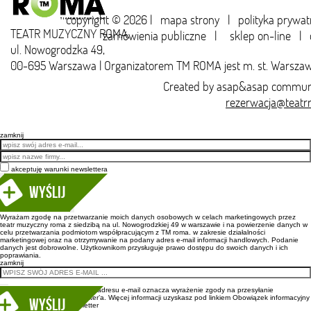
copyright © 2026 |
mapa strony
|
polityka prywat
TEATR MUZYCZNY ROMA,
zamówienia publiczne
|
sklep on-line
|
ul. Nowogrodzka 49,
00-695 Warszawa | Organizatorem TM ROMA jest m. st. Warsza
Created by
asap&asap
communi
rezerwacja@teatr
zamknij
Email
akceptuję warunki newslettera
Wyślij
Wyrażam zgodę na przetwarzanie moich danych osobowych w celach marketingowych przez
teatr muzyczny roma z siedzibą na ul. Nowogrodzkiej 49 w warszawie i na powierzenie danych w
celu przetwarzania podmiotom współpracującym z TM roma. w zakresie działalności
marketingowej oraz na otrzymywanie na podany adres e-mail informacji handlowych. Podanie
danych jest dobrowolne. Użytkownikom przysługuje prawo dostępu do swoich danych i ich
poprawiania.
zamknij
Wpisanie adresu e-mail oznacza wyrażenie zgody na przesyłanie
newsletter’a. Więcej informacji uzyskasz pod linkiem
Obowiązek informacyjny
newsletter