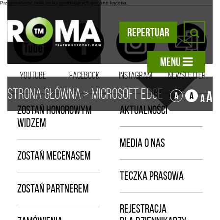
Przepraszamy, brak treści spełniających podane kryteria.
REPERTUAR
MENU
YOUTUBE
FACEBOOK
INSTAGRAM
NEWSLETTER
Strona główna
>
Microsoft Edge
A
A
A
A
ZOSTAŃ HONOROWYM
AKTUALNOŚCI
WIDZEM
MEDIA O NAS
ZOSTAŃ MECENASEM
TECZKA PRASOWA
ZOSTAŃ PARTNEREM
REJESTRACJA