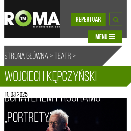
REPERTUAR
MENU
Strona główna
>
Teatr
>
Wojciech Kępczyński
Aktualności
> Wojciech
A
A
A
A
bohaterem programu
10.03.2025
Kępczyński bohaterem programu
„Portrety"
„Portrety”