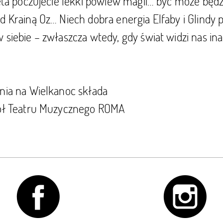
ięta poczujecie lekki powiew magii… być może będz
d Krainą Oz… Niech dobra energia Elfaby i Glindy 
 siebie – zwłaszcza wtedy, gdy świat widzi nas ina
nia na Wielkanoc składa
pół Teatru Muzycznego ROMA