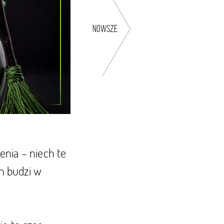
nowsze
enia – niech te
ch budzi w