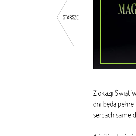
starsze
Z okazji Świąt 
dni będą pełne 
sercach same d