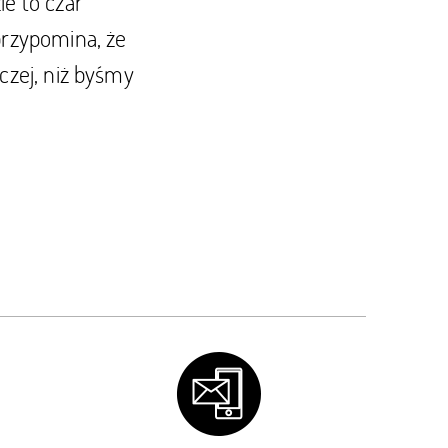
ie to czar
przypomina, że
czej, niż byśmy