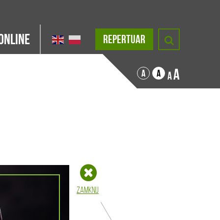
Online
REPERTUAR
A
A
A
A
Zamknij