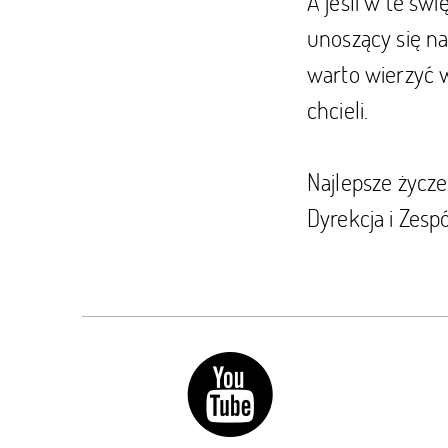
A jeśli w te św
unoszący się na
warto wierzyć w
chcieli.
Najlepsze życze
Dyrekcja i Zes