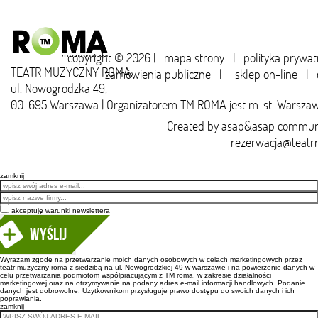
copyright © 2026 |
mapa strony
|
polityka prywat
TEATR MUZYCZNY ROMA,
zamówienia publiczne
|
sklep on-line
|
ul. Nowogrodzka 49,
00-695 Warszawa | Organizatorem TM ROMA jest m. st. Warsza
Created by
asap&asap
communi
rezerwacja@teatr
zamknij
Email
akceptuję warunki newslettera
Wyślij
Wyrażam zgodę na przetwarzanie moich danych osobowych w celach marketingowych przez
teatr muzyczny roma z siedzibą na ul. Nowogrodzkiej 49 w warszawie i na powierzenie danych w
celu przetwarzania podmiotom współpracującym z TM roma. w zakresie działalności
marketingowej oraz na otrzymywanie na podany adres e-mail informacji handlowych. Podanie
danych jest dobrowolne. Użytkownikom przysługuje prawo dostępu do swoich danych i ich
poprawiania.
zamknij