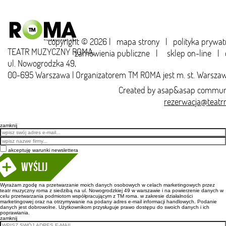
copyright © 2026 |
mapa strony
|
polityka prywat
TEATR MUZYCZNY ROMA,
zamówienia publiczne
|
sklep on-line
|
ul. Nowogrodzka 49,
00-695 Warszawa | Organizatorem TM ROMA jest m. st. Warsza
Created by
asap&asap
communi
rezerwacja@teatr
zamknij
Email
akceptuję warunki newslettera
Wyślij
Wyrażam zgodę na przetwarzanie moich danych osobowych w celach marketingowych przez
teatr muzyczny roma z siedzibą na ul. Nowogrodzkiej 49 w warszawie i na powierzenie danych w
celu przetwarzania podmiotom współpracującym z TM roma. w zakresie działalności
marketingowej oraz na otrzymywanie na podany adres e-mail informacji handlowych. Podanie
danych jest dobrowolne. Użytkownikom przysługuje prawo dostępu do swoich danych i ich
poprawiania.
zamknij