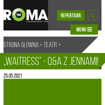
REPERTUAR
MENU
Strona główna
>
Teatr
>
„Waitress” - Q&A z Jennami!
Aktualności
> „Waitress” – Q&A z
A
A
A
A
25.05.2021
Jennami!