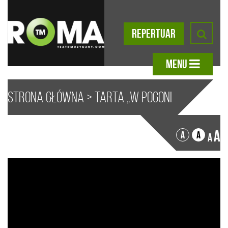
REPERTUAR
MENU
Strona główna
>
Tarta „W POGONI
ZA SZCZĘŚCIEM”
A
A
A
A