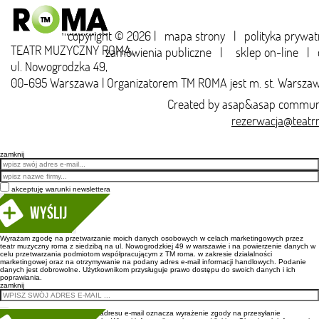
copyright © 2026 |
mapa strony
|
polityka prywat
TEATR MUZYCZNY ROMA,
zamówienia publiczne
|
sklep on-line
|
ul. Nowogrodzka 49,
00-695 Warszawa | Organizatorem TM ROMA jest m. st. Warsza
Created by
asap&asap
communi
rezerwacja@teatr
zamknij
Email
akceptuję warunki newslettera
Wyślij
Wyrażam zgodę na przetwarzanie moich danych osobowych w celach marketingowych przez
teatr muzyczny roma z siedzibą na ul. Nowogrodzkiej 49 w warszawie i na powierzenie danych w
celu przetwarzania podmiotom współpracującym z TM roma. w zakresie działalności
marketingowej oraz na otrzymywanie na podany adres e-mail informacji handlowych. Podanie
danych jest dobrowolne. Użytkownikom przysługuje prawo dostępu do swoich danych i ich
poprawiania.
zamknij
Wpisanie adresu e-mail oznacza wyrażenie zgody na przesyłanie