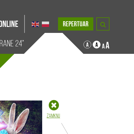
Online
REPERTUAR
Grane 24”
A
A
A
A
Zamknij