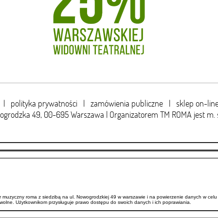
|
polityka prywatności
|
zamówienia publiczne
|
sklep on-lin
wogrodzka 49,
00-695 Warszawa | Organizatorem TM ROMA jest m. 
uzyczny roma z siedzibą na ul. Nowogrodzkiej 49 w warszawie i na powierzenie danych w celu 
wolne. Użytkownikom przysługuje prawo dostępu do swoich danych i ich poprawiania.