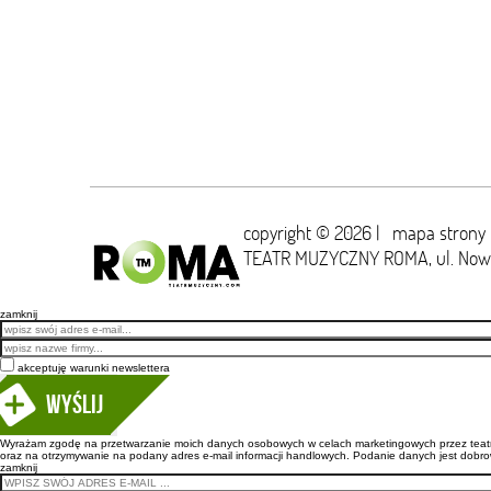
copyright © 2026 |
mapa strony
TEATR MUZYCZNY ROMA,
ul. No
zamknij
Email
akceptuję warunki newslettera
Wyślij
Wyrażam zgodę na przetwarzanie moich danych osobowych w celach marketingowych przez teatr m
oraz na otrzymywanie na podany adres e-mail informacji handlowych. Podanie danych jest dobro
zamknij