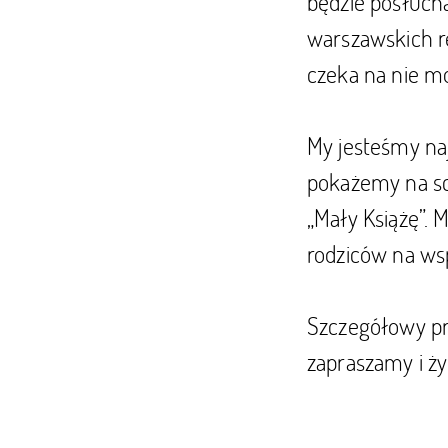
będzie posłuch
warszawskich re
czeka na nie mo
My jesteśmy naj
pokażemy na sce
„Mały Książę”.
rodziców na wsp
Szczegółowy pr
zapraszamy i ż