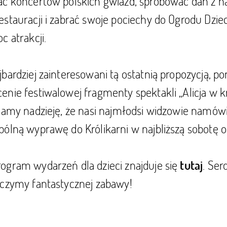
ać koncertów polskich gwiazd, spróbować dań z n
stauracji i zabrać swoje pociechy do Ogrodu Dziec
c atrakcji.
bardziej zainteresowani tą ostatnią propozycją, p
nie festiwalowej fragmenty spektakli „Alicja w kr
 Mamy nadzieję, że nasi najmłodsi widzowie namów
ólną wyprawę do Królikarni w najbliższą sobotę o 
ogram wydarzeń dla dzieci znajduje się
. Ser
tutaj
yczymy fantastycznej zabawy!