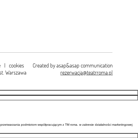
e
|
cookies
Created by
asap&asap
communication
st. Warszawa
rezerwacja@teatrroma.pl
przetwarzania podmiotom współpracującym z TM roma. w zakresie działalności marketingowej