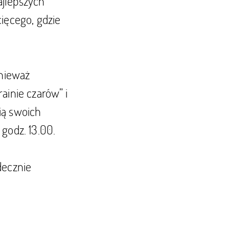
ajlepszych
ięcego, gdzie
onieważ
ainie czarów” i
ią swoich
godz. 13.00.
decznie