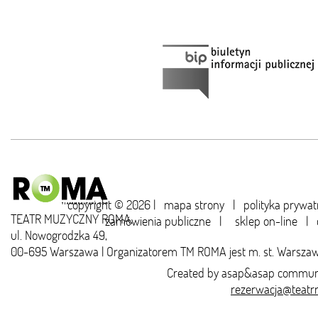
copyright © 2026 |
mapa strony
|
polityka prywat
TEATR MUZYCZNY ROMA,
zamówienia publiczne
|
sklep on-line
|
ul. Nowogrodzka 49,
00-695 Warszawa | Organizatorem TM ROMA jest m. st. Warsza
Created by
asap&asap
communi
rezerwacja@teatr