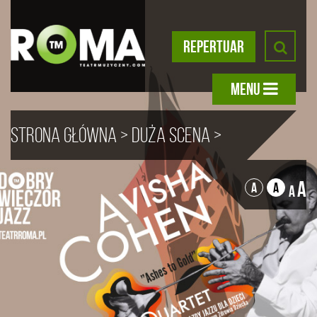
REPERTUAR
MENU
Strona główna
>
Duża scena
>
DOBRY WIECZÓR JAZZ
> X Koncert
A
A
A
A
charytatywny „Gwiazdy Jazzu
dla Dzieci”