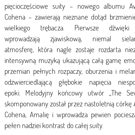
pięcioczęściowe suity – nowego albumu Avi
Cohena – zawierają nieznane dotąd brzmieni
wielkiego trębacza. Pierwsze dźwięki 
wprowadzają zjawiskową, niemal siela
atmosferę, która nagle zostaje rozdarta nie
intensywną muzyką ukazującą całą gamę emoc
przemian pełnych rozpaczy, oburzenia i melanc
odzwierciedlającą głębokie napięcia niespo
epoki. Melodyjny końcowy utwór „The Sev
skomponowany został przez nastoletnią córkę A
Cohena, Amalię i wprowadza pewien pociesza
pełen nadziei kontrast do całej suity.