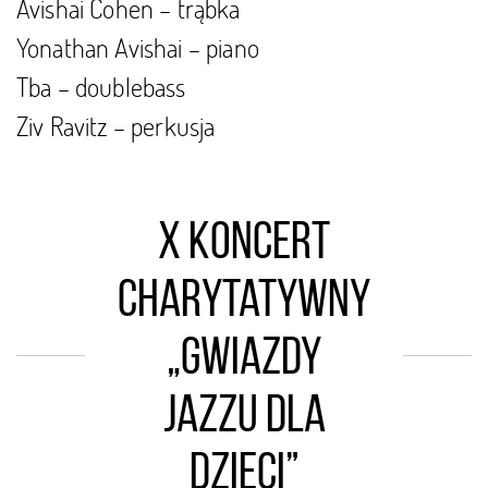
Avishai Cohen – trąbka
Yonathan Avishai – piano
Tba – doublebass
Ziv Ravitz – perkusja
X Koncert
charytatywny
„Gwiazdy
Jazzu dla
Dzieci”