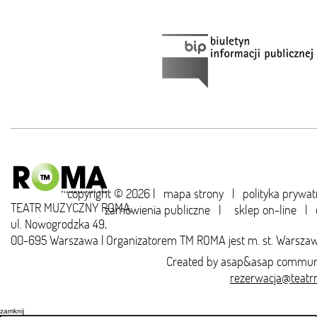
copyright © 2026 |
mapa strony
|
polityka prywat
TEATR MUZYCZNY ROMA,
zamówienia publiczne
|
sklep on-line
|
ul. Nowogrodzka 49,
00-695 Warszawa | Organizatorem TM ROMA jest m. st. Warsza
Created by
asap&asap
communi
rezerwacja@teatr
zamknij