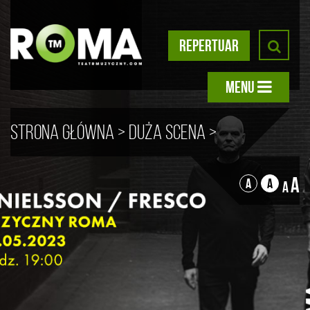
REPERTUAR
MENU
Strona główna
>
Duża scena
>
DOBRY WIECZÓR JAZZ
> Trio
A
A
A
A
Możdżer / Danielsson / Fresco