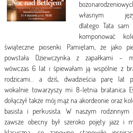
bożonarodzeniowyc
własnym języ
dlatego Tata sam 
komponować kol
świąteczne piosenki. Pamiętam, że jako pi
powstała Dziewczynka z zapałkami – m
wówczas 6 lat i śpiewałam ją wspólnie z br
rodzicami… a dziś, dwadzieścia parę lat pó
wokalnie towarzyszy mi 8-letnia bratanica E
dołączył także mój mąż na akordeonie oraz kol
basista i perkusista. W naszym rodzinny
zawsze obecny był szeroko pojęty jazz i 
klasyczna, co zapewne stanowiło inspira