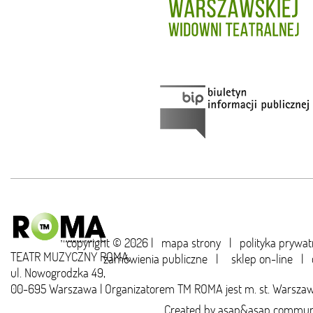
copyright © 2026 |
mapa strony
|
polityka prywat
TEATR MUZYCZNY ROMA,
zamówienia publiczne
|
sklep on-line
|
ul. Nowogrodzka 49,
00-695 Warszawa | Organizatorem TM ROMA jest m. st. Warsza
Created by
asap&asap
communi