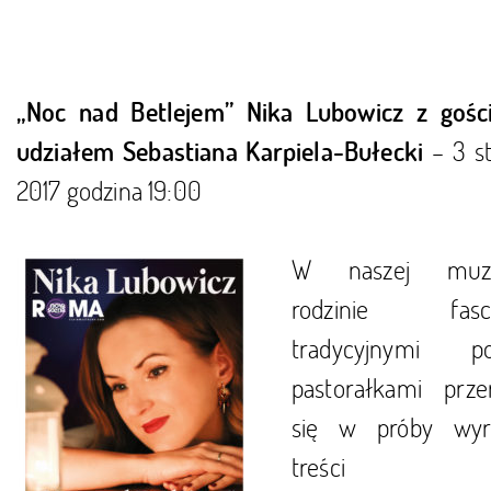
„Noc nad Betlejem” Nika Lubowicz z goś
– 3 st
udziałem Sebastiana Karpiela-Bułecki
2017 godzina 19:00
W naszej muzy
rodzinie fascy
tradycyjnymi po
pastorałkami przer
się w próby wyr
treści