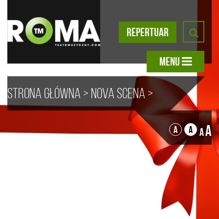
REPERTUAR
MENU
Strona główna
>
Nova scena
>
Koncerty świąteczne
> „Noc nad
A
A
A
A
Betlejem” Nika Lubowicz z
gościnnym udziałem Sebastiana