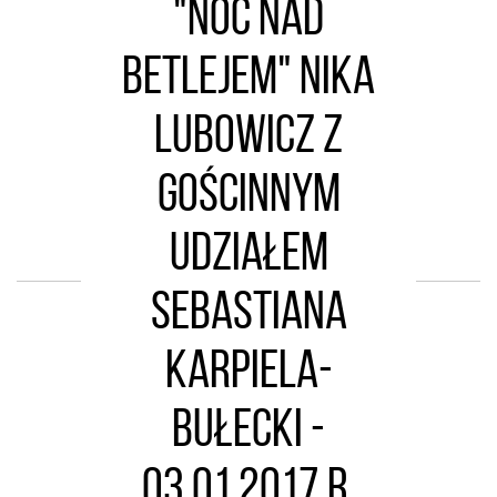
"Noc nad
Betlejem" Nika
Lubowicz z
gościnnym
udziałem
Sebastiana
Karpiela-
Bułecki -
03.01.2017 r.