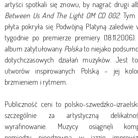
artyści spotkali się znowu, by nagrać drugi a
Between Us And The Light OM CD 002
. Tym
płyta pokryła się Podwójną Platyną zaledwie
tygodnie po premierze premiery (18.11.2006). 
album zatytułowany
Polska
to niejako podsum
dotychczasowych działań muzyków. Jest to
utworów inspirowanych Polską – jej kolo
brzmieniem i rytmem.
Publiczność ceni to polsko-szwedzko-izraelski
szczególnie za artystyczną delikatn
wyrafinowanie. Muzycy osiągnęli komp
pomiędzy nieodzowną w jazzie improwiz