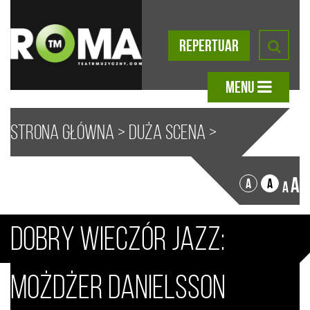
REPERTUAR
MENU
Strona główna
>
Duża scena
>
DOBRY WIECZÓR JAZZ
> Dobry
A
A
A
A
wieczór jazz: Możdżer
Dobry wieczór jazz:
Danielsson Fresco Trio
Możdżer Danielsson