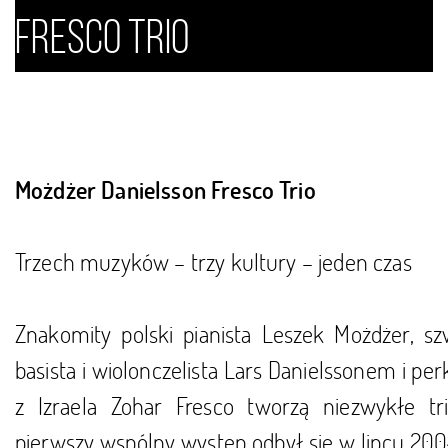
Fresco Trio
Możdżer Danielsson Fresco Trio
Trzech muzyków – trzy kultury – jeden czas
Znakomity polski pianista Leszek Możdżer, sz
basista i wiolonczelista Lars Danielssonem i per
z Izraela Zohar Fresco tworzą niezwykłe tri
pierwszy wspólny występ odbył się w lipcu 200