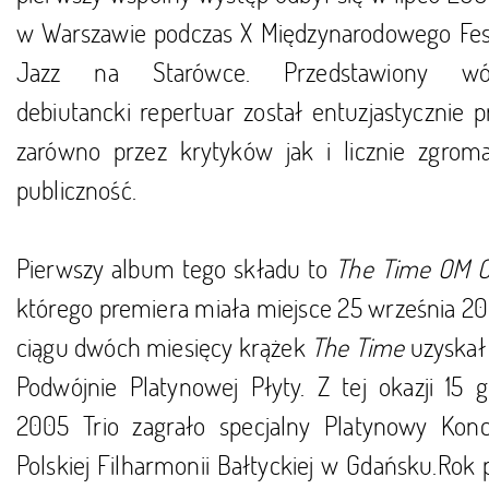
w Warszawie podczas X Międzynarodowego Fes
Jazz na Starówce. Przedstawiony wó
debiutancki repertuar został entuzjastycznie p
zarówno przez krytyków jak i licznie zgrom
publiczność.
Pierwszy album tego składu to
The Time OM C
którego premiera miała miejsce 25 września 2
ciągu dwóch miesięcy krążek
The Time
uzyskał 
Podwójnie Platynowej Płyty. Z tej okazji 15 g
2005 Trio zagrało specjalny Platynowy Kon
Polskiej Filharmonii Bałtyckiej w Gdańsku.Rok 