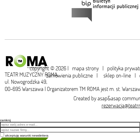
copyright © 2026 |
mapa strony
|
polityka prywat
TEATR MUZYCZNY ROMA,
zamówienia publiczne
|
sklep on-line
|
ul. Nowogrodzka 49,
00-695 Warszawa | Organizatorem TM ROMA jest m. st. Warsza
Created by
asap&asap
communi
rezerwacja@teatr
zamknij
Email
akceptuję warunki newslettera