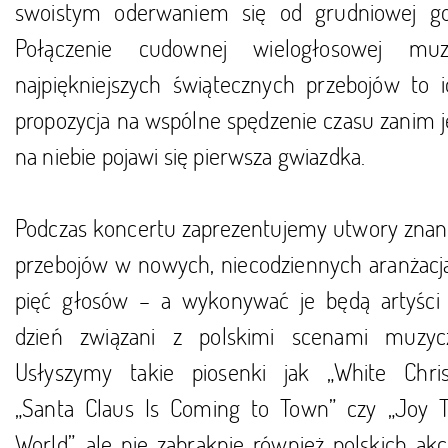
swoistym oderwaniem się od grudniowej go
Połączenie cudownej wielogłosowej muz
najpiękniejszych świątecznych przebojów to i
propozycja na wspólne spędzenie czasu zanim j
na niebie pojawi się pierwsza gwiazdka.
Podczas koncertu zaprezentujemy utwory znane 
przebojów w nowych, niecodziennych aranżacj
pięć głosów – a wykonywać je będą artyści
dzień związani z polskimi scenami muzyc
Usłyszymy takie piosenki jak „White Chris
„Santa Claus Is Coming to Town” czy „Joy 
World”, ale nie zabraknie również polskich ak