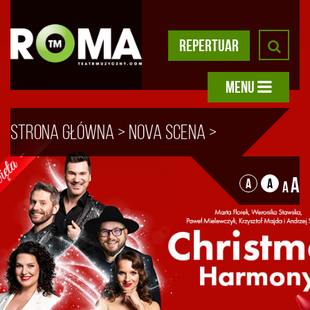
REPERTUAR
MENU
Strona główna
>
Nova scena
>
Koncerty świąteczne
>
A
A
A
A
„Christmas Harmony” – Weronika
Stawska, Paweł Mielewczyk,