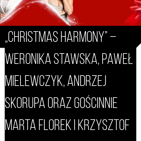
Andrzej Skorupa oraz gościnnie
Marta Florek i Krzysztof Majda.
„Christmas Harmony” –
Weronika Stawska, Paweł
Mielewczyk, Andrzej
Skorupa oraz gościnnie
Marta Florek i Krzysztof