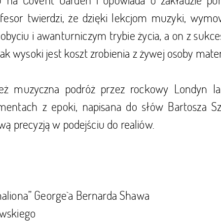
fesor twierdzi, że dzięki lekcjom muzyki, wym
byciu i awanturniczym trybie życia, a on z sukc
 jak wysoki jest koszt zrobienia z żywej osoby ma
eż muzyczna podróż przez rockowy Londyn la
umentach z epoki, napisana do słów Bartosza
wą precyzją w podejściu do realiów.
maliona” George`a Bernarda Shawa
owskiego