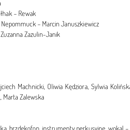
a
ułhak – Rewak
 / Nepommuck – Marcin Januszkiewicz
– Zuzanna Zazulin-Janik
ciech Machnicki, Oliwia Kędziora, Sylwia Kolińs
k, Marta Zalewska
ówka, brzdękofon, instrumenty perkusyjne, wokal 