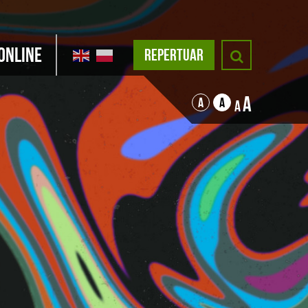
Online
REPERTUAR
A
A
A
A