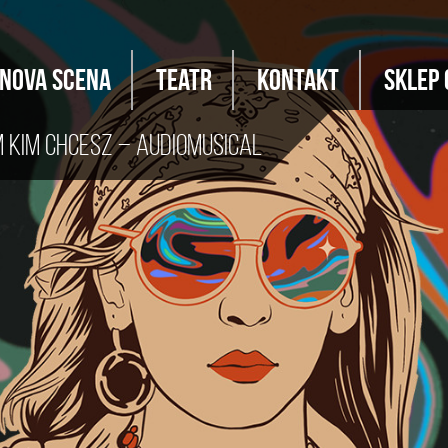
Nova Scena
Teatr
Kontakt
Sklep 
 kim chcesz – audiomusical