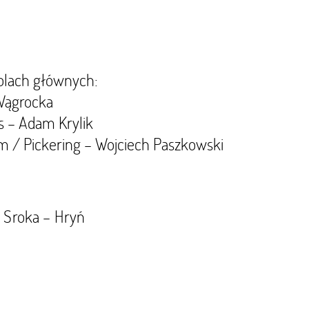
rolach głównych:
 Wągrocka
s – Adam Krylik
 / Pickering – Wojciech Paszkowski
a Sroka – Hryń