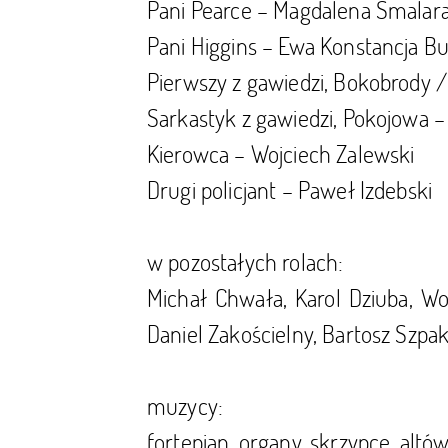
Pani Pearce – Magdalena Smalar
Pani Higgins – Ewa Konstancja B
Pierwszy z gawiedzi, Bokobrody
Sarkastyk z gawiedzi, Pokojowa 
Kierowca – Wojciech Zalewski
Drugi policjant – Paweł Izdebski
w pozostałych rolach:
Michał Chwała, Karol Dziuba, Woj
Daniel Zakościelny, Bartosz Szpa
muzycy:
fortepian, organy, skrzypce, alt