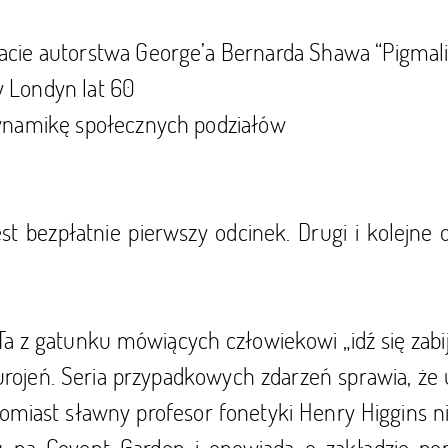
acie autorstwa George’a Bernarda Shawa “Pigmal
 Londyn lat 60
dynamikę społecznych podziałów
jest bezpłatnie pierwszy odcinek. Drugi i kolejn
. Ta z gatunku mówiących człowiekowi „idź się zabij
urojeń. Seria przypadkowych zdarzeń sprawia, że 
omiast sławny profesor fonetyki Henry Higgins nie 
u na Covent Garden i opowiada o zakładzie p