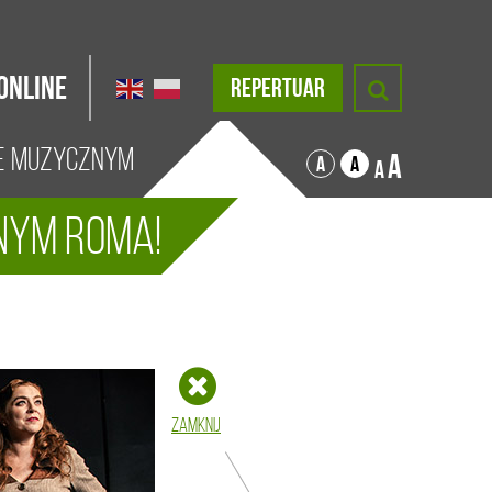
Online
REPERTUAR
ze Muzycznym
A
A
A
A
nym ROMA!
Zamknij