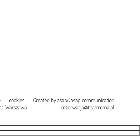
e
|
cookies
Created by
asap&asap
communication
st. Warszawa
rezerwacja@teatrroma.pl