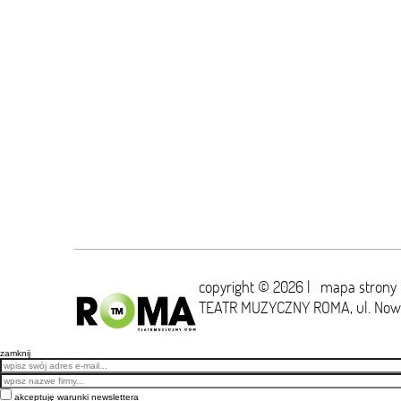
copyright © 2026 |
mapa strony
TEATR MUZYCZNY ROMA,
ul. No
zamknij
Email
akceptuję warunki newslettera