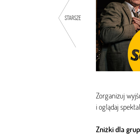
starsze
Zorganizuj wyjś
i oglądaj spekta
Zniżki dla gru