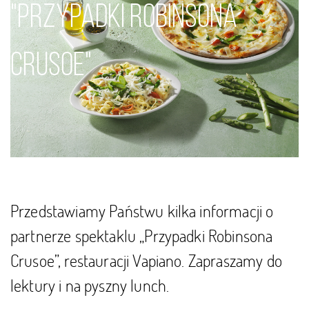
"Przypadki Robinsona
Crusoe”
Crusoe"
Przedstawiamy Państwu kilka informacji o
partnerze spektaklu „Przypadki Robinsona
Crusoe”, restauracji Vapiano. Zapraszamy do
lektury i na pyszny lunch.