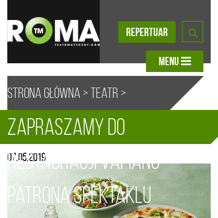
REPERTUAR
MENU
Strona główna
>
Teatr
>
Zapraszamy do
Aktualności
> Zapraszamy do
A
A
A
A
restauracji Vapiano -
07.05.2019
restauracji Vapiano – patrona
patrona spektaklu
spektaklu „Przypadki Robinsona