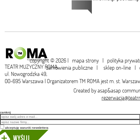
copyright © 2026 |
mapa strony
|
polityka prywat
TEATR MUZYCZNY ROMA,
zamówienia publiczne
|
sklep on-line
|
ul. Nowogrodzka 49,
00-695 Warszawa | Organizatorem TM ROMA jest m. st. Warsza
Created by
asap&asap
communi
rezerwacja@teatr
zamknij
Email
akceptuję warunki newslettera
Wyślij