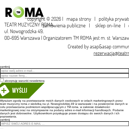
copyright © 2026 |
mapa strony
|
polityka prywat
TEATR MUZYCZNY ROMA,
zamówienia publiczne
|
sklep on-line
|
ul. Nowogrodzka 49,
00-695 Warszawa | Organizatorem TM ROMA jest m. st. Warsza
Created by
asap&asap
communi
rezerwacja@teatr
zamknij
Email
akceptuję warunki newslettera
Wyślij
Wyrażam zgodę na przetwarzanie moich danych osobowych w celach marketingowych przez
teatr muzyczny roma z siedzibą na ul. Nowogrodzkiej 49 w warszawie i na powierzenie danych w
celu przetwarzania podmiotom współpracującym z TM roma. w zakresie działalności
marketingowej oraz na otrzymywanie na podany adres e-mail informacji handlowych. Podanie
danych jest dobrowolne. Użytkownikom przysługuje prawo dostępu do swoich danych i ich
poprawiania.
zamknij