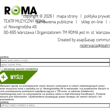
copyright © 2026 |
mapa strony
|
polityka prywat
TEATR MUZYCZNY ROMA,
zamówienia publiczne
|
sklep on-line
|
ul. Nowogrodzka 49,
00-695 Warszawa | Organizatorem TM ROMA jest m. st. Warsza
Created by
asap&asap
communi
rezerwacja@teatr
zamknij
Email
akceptuję warunki newslettera
Wyślij
Wyrażam zgodę na przetwarzanie moich danych osobowych w celach marketingowych przez
teatr muzyczny roma z siedzibą na ul. Nowogrodzkiej 49 w warszawie i na powierzenie danych w
celu przetwarzania podmiotom współpracującym z TM roma. w zakresie działalności
marketingowej oraz na otrzymywanie na podany adres e-mail informacji handlowych. Podanie
danych jest dobrowolne. Użytkownikom przysługuje prawo dostępu do swoich danych i ich
poprawiania.
zamknij