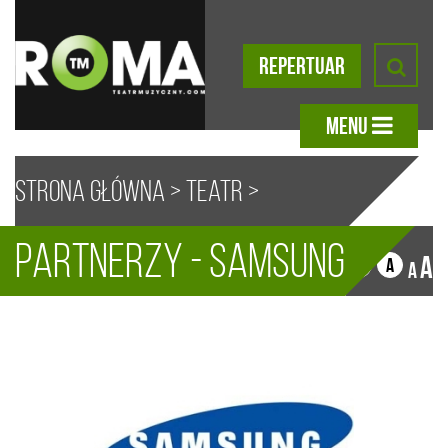
REPERTUAR
MENU
Strona główna
>
Teatr
>
Partnerzy - Samsung
Partnerzy
> Samsung
A
A
A
A