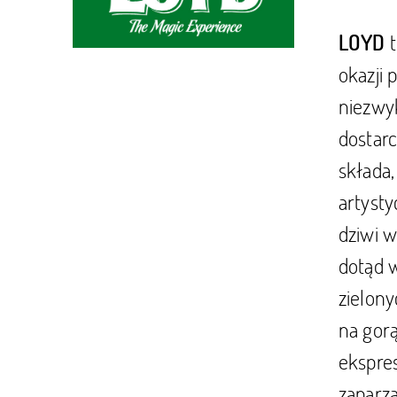
t
LOYD
okazji 
niezwy
dostarc
składa
artyst
dziwi w
dotąd 
zielon
na gorą
ekspre
zaparza