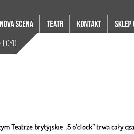
Nova Scena
Teatr
Kontakt
Sklep 
 Loyd
ym Teatrze brytyjskie „5 o’clock” trwa cały cza