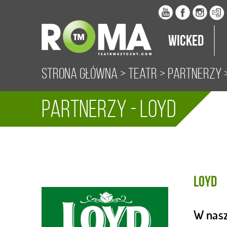
Wicked
Strona główna
>
Teatr
>
Partnerzy
>
Partnerzy - Loyd
Loyd
W nasz