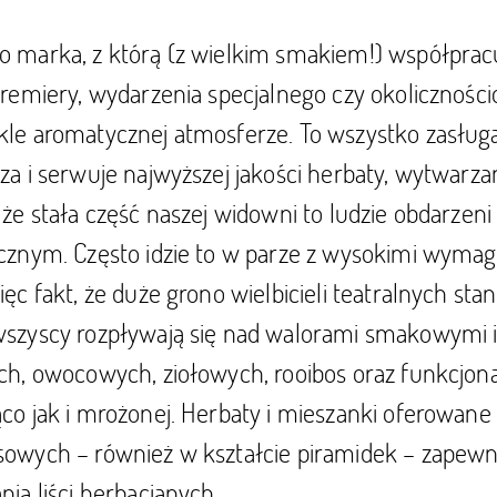
o marka, z którą (z wielkim smakiem!) współpracu
premiery, wydarzenia specjalnego czy okolicznośc
kle aromatycznej atmosferze. To wszystko zasług
za i serwuje najwyższej jakości herbaty, wytwarza
, że stała część naszej widowni to ludzie obdar
ycznym. Często idzie to w parze z wysokimi wymag
ięc fakt, że duże grono wielbicieli teatralnych s
wszyscy rozpływają się nad walorami smakowymi i
ych, owocowych, ziołowych, rooibos oraz funkcjo
co jak i mrożonej. Herbaty i mieszanki oferowane 
sowych – również w kształcie piramidek – zapew
nia liści herbacianych.