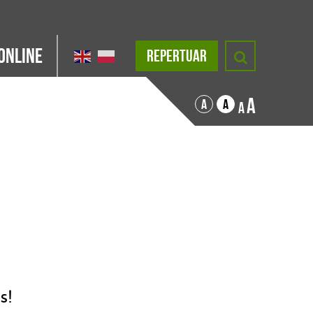
Online
REPERTUAR
A
A
A
A
s!