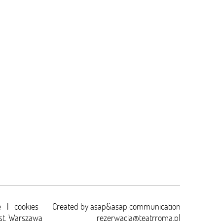
e
|
cookies
Created by
asap&asap
communication
st. Warszawa
rezerwacja@teatrroma.pl