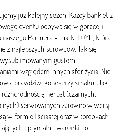
jemy już kolejny sezon. Każdy bankiet z
iowego eventu odbywa się w gorącej i
a naszego Partnera – marki LOYD, która
ne z najlepszych surowców. Tak się
zeni wysublimowanym gustem
aniami względem innych sfer życia. Nie
tanowią prawdziwi koneserzy smaku. Jak
 różnorodnością herbat (czarnych,
nalnych) serwowanych zarówno w wersji
są w formie liściastej oraz w torebkach
niających optymalne warunki do