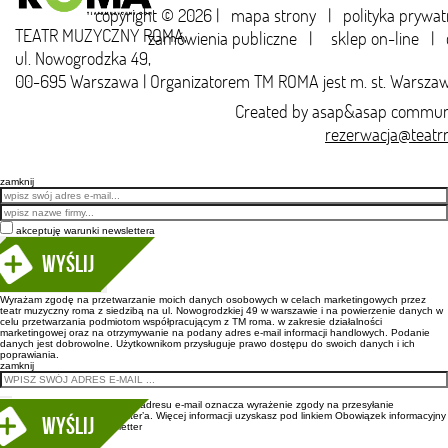
copyright © 2026 |
mapa strony
|
polityka prywat
TEATR MUZYCZNY ROMA,
zamówienia publiczne
|
sklep on-line
|
ul. Nowogrodzka 49,
00-695 Warszawa | Organizatorem TM ROMA jest m. st. Warsza
Created by
asap&asap
communi
rezerwacja@teatr
zamknij
Email
akceptuję warunki newslettera
Wyślij
Wyrażam zgodę na przetwarzanie moich danych osobowych w celach marketingowych przez
teatr muzyczny roma z siedzibą na ul. Nowogrodzkiej 49 w warszawie i na powierzenie danych w
celu przetwarzania podmiotom współpracującym z TM roma. w zakresie działalności
marketingowej oraz na otrzymywanie na podany adres e-mail informacji handlowych. Podanie
danych jest dobrowolne. Użytkownikom przysługuje prawo dostępu do swoich danych i ich
poprawiania.
zamknij
Wpisanie adresu e-mail oznacza wyrażenie zgody na przesyłanie
newsletter’a. Więcej informacji uzyskasz pod linkiem
Obowiązek informacyjny
newsletter