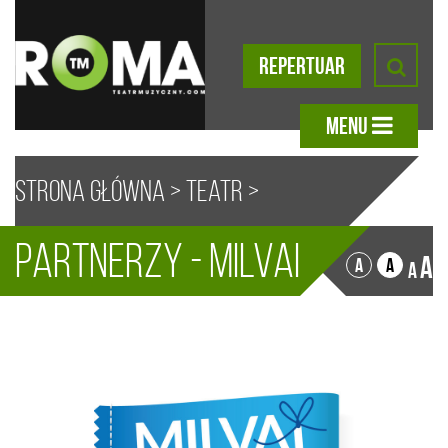
REPERTUAR
MENU
Strona główna
>
Teatr
>
Partnerzy - Milvai
Partnerzy
> Milvai
A
A
A
A