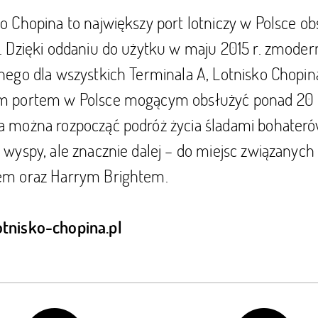
o Chopina to największy port lotniczy w Polsce 
. Dzięki oddaniu do użytku w maju 2015 r. zmode
nego dla wszystkich Terminala A, Lotnisko Chopin
m portem w Polsce mogącym obsłużyć ponad 20 ml
a można rozpocząć podróż życia śladami bohateró
e wyspy, ale znacznie dalej – do miejsc związany
em oraz Harrym Brightem.
tnisko-chopina.pl