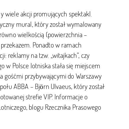
y wiele akcji promujących spektakl.
styczny mural, który został wymalowany
arówno wielkością (powierzchnia –
ym przekazem. Ponadto w ramach
: reklamy na tzw. „witajkach”, czy
o w Polsce lotniska stała się miejscem
 a gośćmi przybywającymi do Warszawy
społu ABBA – Björn Ulvaeus, który został
towanej strefie VIP. Informacje o
u Lotniczego, blogu Rzecznika Prasowego