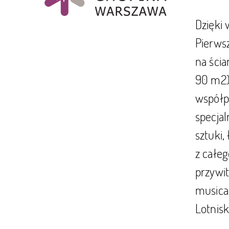
Dzięki 
Pierws
na ścia
90 m2)
współpr
specjal
sztuki
z całeg
przywit
musical
Lotnis