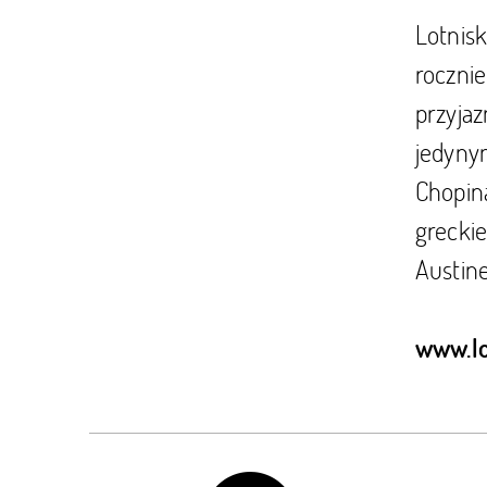
Lotnisk
rocznie
przyjaz
jedyny
Chopin
grecki
Austin
www.lo