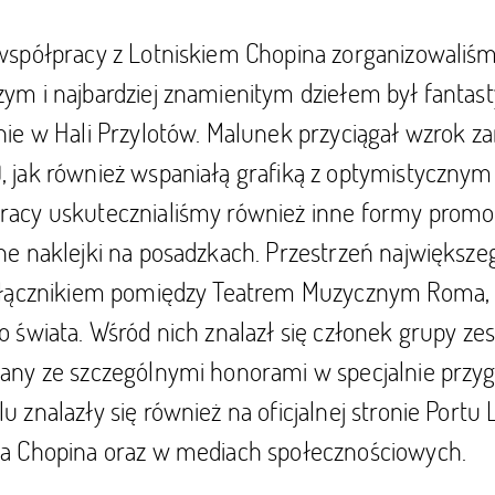
współpracy z Lotniskiem Chopina zorganizowaliśm
zym i najbardziej znamienitym dziełem był fanta
nie w Hali Przylotów. Malunek przyciągał wzrok z
, jak również wspaniałą grafiką z optymistyczn
acy uskutecznialiśmy również inne formy promocji
ne naklejki na posadzkach. Przestrzeń największeg
, łącznikiem pomiędzy Teatrem Muzycznym Roma,
o świata. Wśród nich znalazł się członek grupy ze
any ze szczególnymi honorami w specjalnie przygo
u znalazły się również na oficjalnej stronie Port
ka Chopina oraz w mediach społecznościowych.