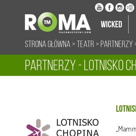
Wicked
Strona główna
>
Teatr
>
Partnerzy
>
Partnerzy - Lotnisko 
Lotnis
„Mamma