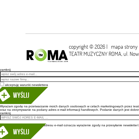
copyright © 2026 |
mapa strony
TEATR MUZYCZNY ROMA,
ul. No
zamknij
Email
akceptuję warunki newslettera
Wyślij
Wyrażam zgodę na przetwarzanie moich danych osobowych w celach marketingowych przez teatr m
oraz na otrzymywanie na podany adres e-mail informacji handlowych. Podanie danych jest dobro
zamknij
Wpisanie adresu e-mail oznacza wyrażenie zgody na przesyłanie newsletter’a