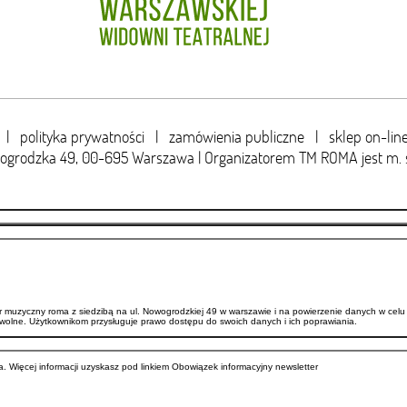
|
polityka prywatności
|
zamówienia publiczne
|
sklep on-lin
wogrodzka 49,
00-695 Warszawa | Organizatorem TM ROMA jest m. 
uzyczny roma z siedzibą na ul. Nowogrodzkiej 49 w warszawie i na powierzenie danych w celu 
wolne. Użytkownikom przysługuje prawo dostępu do swoich danych i ich poprawiania.
. Więcej informacji uzyskasz pod linkiem
Obowiązek informacyjny newsletter