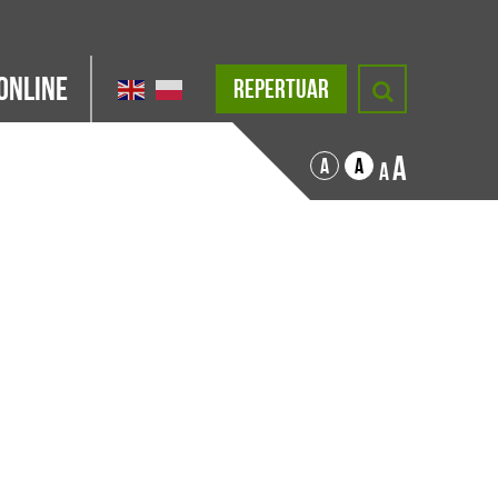
Online
REPERTUAR
A
A
A
A