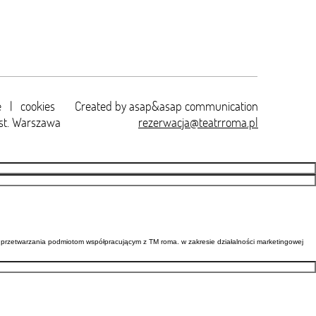
e
|
cookies
Created by
asap&asap
communication
st. Warszawa
rezerwacja@teatrroma.pl
przetwarzania podmiotom współpracującym z TM roma. w zakresie działalności marketingowej