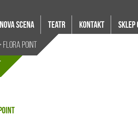
Nova Scena
Teatr
Kontakt
Sklep 
 Flora Point
t
Point