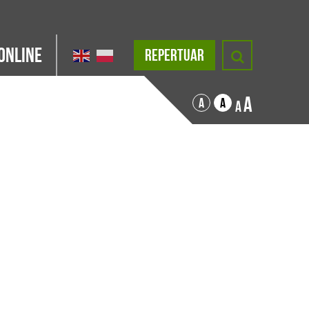
Online
REPERTUAR
A
A
A
A