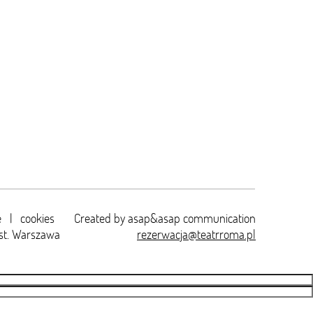
e
|
cookies
Created by
asap&asap
communication
st. Warszawa
rezerwacja@teatrroma.pl