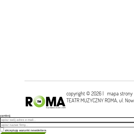
copyright © 2026 |
mapa strony
TEATR MUZYCZNY ROMA,
ul. No
zamknij
Email
akceptuję warunki newslettera